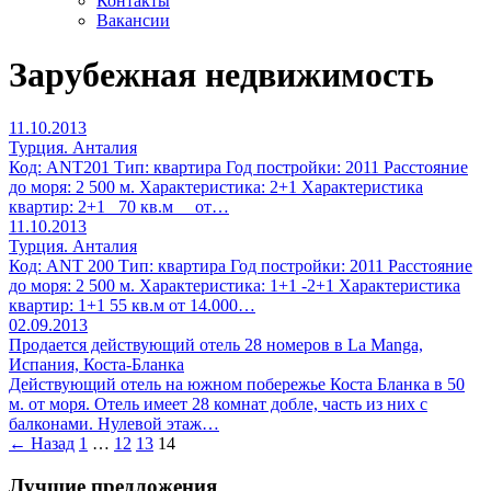
Контакты
Вакансии
Зарубежная недвижимость
11.10.2013
Турция. Анталия
Код: ANT201 Тип: квартира Год постройки: 2011 Расстояние
до моря: 2 500 м. Характеристика: 2+1 Характеристика
квартир: 2+1 70 кв.м от…
11.10.2013
Турция. Анталия
Код: ANT 200 Тип: квартира Год постройки: 2011 Расстояние
до моря: 2 500 м. Характеристика: 1+1 -2+1 Характеристика
квартир: 1+1 55 кв.м от 14.000…
02.09.2013
Продается действующий отель 28 номеров в La Manga,
Испания, Коста-Бланка
Действующий отель на южном побережье Коста Бланка в 50
м. от моря. Отель имеет 28 комнат добле, часть из них с
балконами. Нулевой этаж…
Навигация
← Назад
1
…
12
13
14
по
Лучшие предложения